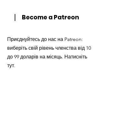
Become a Patreon
Приєднуйтесь до нас на Patreon:
виберіть свій рівень членства від 10
до 99 доларів на місяць. Натисніть
тут.
Підтримайте Україну:
додайте свій внесок у
наш список бажань
Amazon