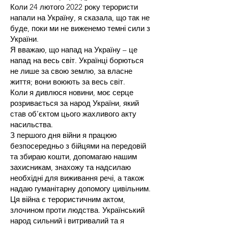
Коли 24 лютого 2022 року терористи
напали на Україну, я сказала, що так не
буде, поки ми не виженемо темні сили з
України.
Я вважаю, що напад на Україну – це
напад на весь світ. Українці борються
не лише за свою землю, за власне
життя; вони воюють за весь світ.
Коли я дивлюся новини, моє серце
розривається за народ України, який
став об’єктом цього жахливого акту
насильства.
З першого дня війни я працюю
безпосередньо з бійцями на передовій
та збираю кошти, допомагаю нашим
захисникам, знахожу та надсилаю
необхідні для виживання речі, а також
надаю гуманітарну допомогу цивільним.
Ця війна є терористичним актом,
злочином проти людства. Український
народ сильний і витривалий та я