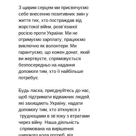
З щирим серцем ми присвячуємо
себе внесенню позитивних змін у
життя тих, хто постраждав від
жорстокої війни, розв’язаної
росією проти України. Ми не
отримуємо зарплату, працюємо
виключно як волонтери. Ми
гарантуємо, що кожен донат, який
ви жертвуєте, спрямовується
безпосередньо на надання
допомоги тим, хто її найбільше
потребує.
Будь ласка, приєднуйтесь до нас,
щоб підтримати відважних людей,
які захищають Україну, надати
допомогу тим, хто зіткнувся з
труднощами в зв'язку з втратами
через війну. Наша діяльність
спрямована на вирішення
широкого кола потреб, від