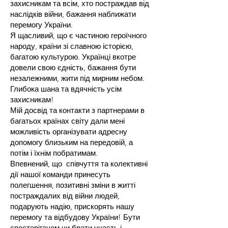
захисникам та всім, хто постраждав від
наслідків війни, бажання наближати
перемогу України.
Я щасливий, що є частиною героїчного
народу, країни зі славною історією,
багатою культурою. Українці вкотре
довели свою єдність, бажання бути
незалежними, жити під мирним небом.
Глибока шана та вдячність усім
захисникам!
Мій досвід та контакти з партнерами в
багатьох країнах світу дали мені
можливість організувати адресну
допомогу близьким на передовій, а
потім і їхнім побратимам.
Впевнений, що співчуття та колективні
дії нашої команди принесуть
полегшення, позитивні зміни в житті
постраждалих від війни людей,
подарують надію, прискорять нашу
перемогу та відбудову України! Бути
спостерігачем чи брати участь і