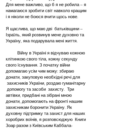
Для мене важливо, що б я не робила – я
намагаюся зробити світ навколо кращим
і я ніколи не боюся вчити щось нове.
Я щаслива, що маю дві батьківщини –
Ізраїль, який розвинув мене духовно та
Україну, яка подарувала мені життя.
Війну в Україні я відчуваю кожною
клітинкою свого тіла, кожну секунду
свого їснування. З початку війни
допомагаю усім чим можу: збираю
донати, закуповую необхідні речі для
захисників України, роздаю гуманітарну
допомогу та засоби захисту. Три
автівки, придбані на зібрані мною
донати, допомогають на фронті нашим
захисникам боронити Україну. Як
духовну підтримку та захист для наших
хоробрих воїнів, я розповсюджую Книги
Зоар разом з Київським Каббала-