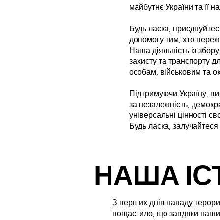
майбутнє України та її н
Будь ласка, приєднуйтес
допомогу тим, хто переж
Наша діяльність із збор
захисту та транспорту д
особам, військовим та ок
Підтримуючи Україну, ви
за незалежність, демокр
універсальні цінності св
Будь ласка, залучайтеся
НАША ІС
З перших днів нападу терори
пощастило, що завдяки наши