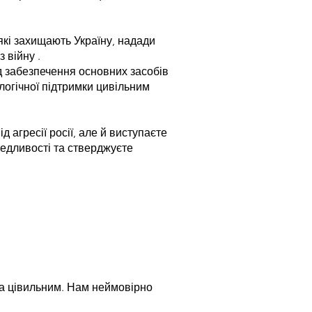
які захищають Україну, надади
 війну .
д забезпечення основних засобів
логічної підтримки цивільним
 агресії росії, але й виступаєте
ведливості та стверджуєте
та цівильним. Нам неймовірно