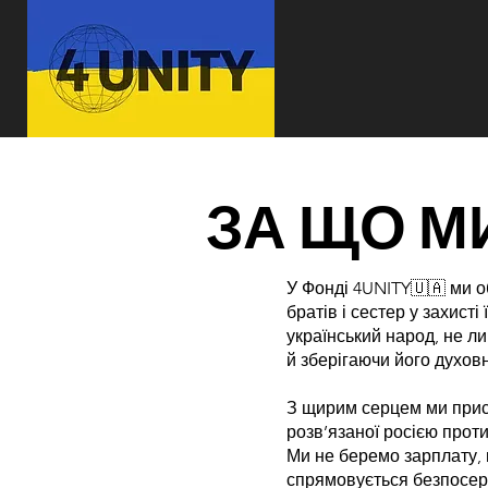
ЗА ЩО М
У Фонді 4UNITY🇺🇦 ми о
братів і сестер у захист
український народ, не л
й зберігаючи його духов
З щирим серцем ми присв
розв’язаної росією проти
Ми не беремо зарплату, 
спрямовується безпосере