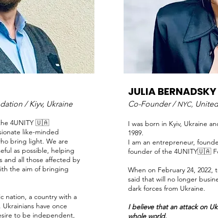
JULIA BERNADSKY
dation /
Kiyv, Ukraine
Co-Founder /
United
NYC,
 the 4UNITY 🇺🇦
I was born in Kyiv, Ukraine a
sionate like-minded
1989.
ho bring light. We are
I am an entrepreneur, found
eful as possible, helping
founder of the 4UNITY🇺🇦 F
s and all those affected by
th the aim of bringing
When on February 24, 2022, te
said that will no longer busin
dark forces from Ukraine.
c nation, a country with a
e. Ukrainians have once
I believe that an attack on Uk
desire to be independent,
whole world.