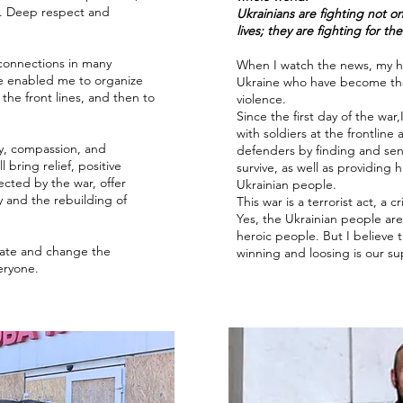
y. Deep respect and
Ukrainians are fighting not onl
lives; they are fighting for th
connections in many
When I watch the news, my he
e enabled me to organize
Ukraine who have become the t
the front lines, and then to
violence.
Since the first day of the war
with soldiers at the frontline
y, compassion, and
defenders by finding and sen
l bring relief, positive
survive, as well as providing 
fected by the war, offer
Ukrainian people.
y and the rebuilding of
This war is a terrorist act, a 
Yes, the Ukrainian people ar
heroic people. But I believe 
ipate and change the
winning and loosing is our su
veryone.