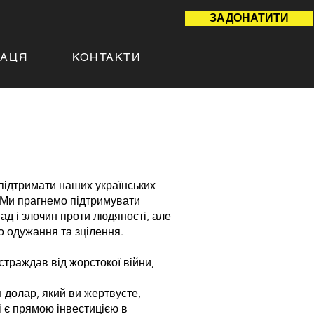
ЗАДОНАТИТИ
РАЦЯ
КОНТАКТИ
 підтримати наших українських
ь. Ми прагнемо підтримувати
д і злочин проти людяності, але
о одужання та зцілення.
траждав від жорстокої війни,
 долар, який ви жертвуєте,
і є прямою інвестицією в