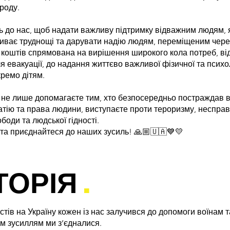
ароду.
ь до нас, щоб надати важливу підтримку відважним людям, 
иває труднощі та дарувати надію людям, переміщеним через
у коштів спрямована на вирішення широкого кола потреб, ві
ля евакуації, до надання життєво важливої фізичної та психо
ремо дітям.​
 не лише допомагаєте тим, хто безпосередньо постраждав від
атію та права людини, виступаєте проти тероризму, неспра
ободи та людської гідності.
 та приєднайтеся до наших зусиль! 🙏🏼🇺🇦💙💛
ТОРІЯ
.
стів на Україну кожен із нас залучився до допомоги воїнам 
м зусиллям ми з’єдналися.