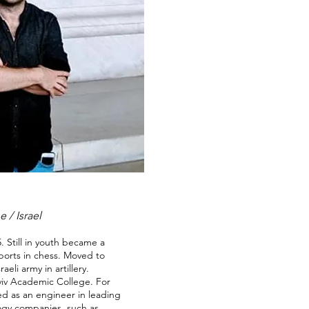
e / Israel
5. Still in youth became a
ports in chess. Moved to
raeli army in artillery.
viv Academic College. For
d as an engineer in leading
ogy companies, such as