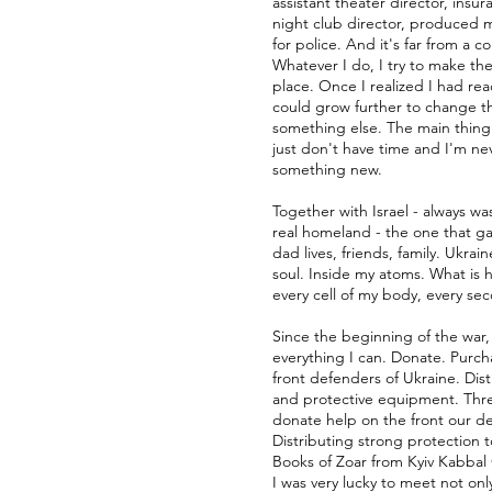
assistant theater director, insur
night club director, produced 
for police. And it's far from a c
Whatever I do, I try to make t
place. Once I realized I had rea
could grow further to change th
something else. The main thing 
just don't have time and I'm nev
something new.
Together with Israel - always was
real homeland - the one that ga
dad lives, friends, family. Ukrai
soul. Inside my atoms. What is h
every cell of my body, every se
Since the beginning of the war,
everything I can. Donate. Purch
front defenders of Ukraine. Dist
and protective equipment. Thre
donate help on the front our d
Distributing strong protection t
Books of Zoar from Kyiv Kabba
I was very lucky to meet not on