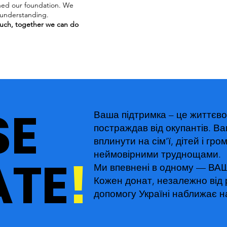
ned our foundation. We
 understanding.
 much, together we can do
SE
Ваша підтримка – це життєво
постраждав від окупантів. В
вплинути на сім’ї, дітей і гро
неймовірними труднощами.
TE
!
Ми впевнені в одному — 
Кожен донат, незалежно від 
допомогу Україні наближає н