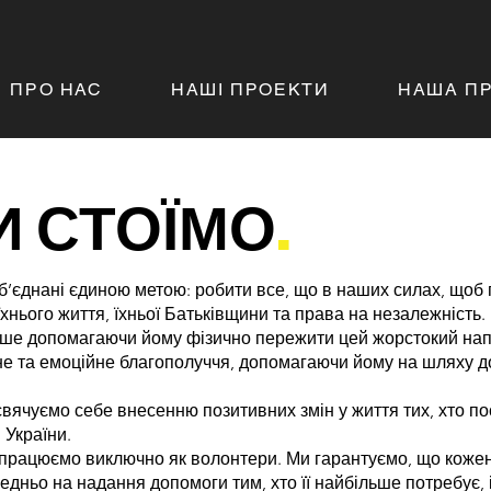
ПРО НАС
НАШІ ПРОЕКТИ
НАША П
И СТОЇМО
.
б’єднані єдиною метою: робити все, що в наших силах, щоб
і їхнього життя, їхньої Батьківщини та права на незалежніст
ише допомагаючи йому фізично пережити цей жорстокий напа
не та емоційне благополуччя, допомагаючи йому на шляху д
ячуємо себе внесенню позитивних змін у життя тих, хто пос
 України.
працюємо виключно як волонтери. Ми гарантуємо, що кожен
дньо на надання допомоги тим, хто її найбільше потребує, 