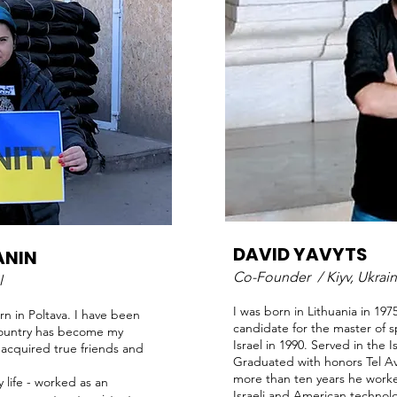
DAVID YAVYTS
ANIN
Co-Founder /
Kiyv, Ukrain
l
I was born in Lithuania in 197
rn in Poltava. I have been
candidate for the master of s
s country has become my
Israel in 1990. Served in the Is
acquired true friends and
Graduated with honors Tel A
more than ten years he worke
y life - worked as an
Israeli and American technol