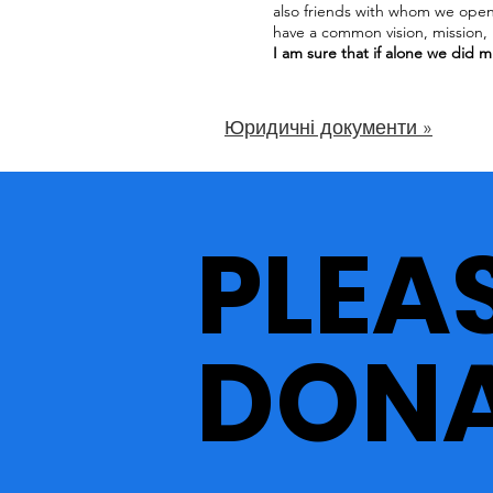
also friends with whom we ope
have a common vision, mission,
I am sure that if alone we did
much more
.
Юридичні документи »
PLEA
DONA