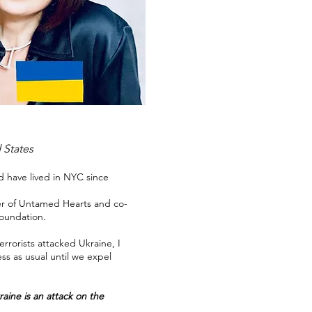
 States
nd have lived in NYC since
er of Untamed Hearts and co-
oundation.
rrorists attacked Ukraine, I
ess as usual until we expel
raine is an attack on the