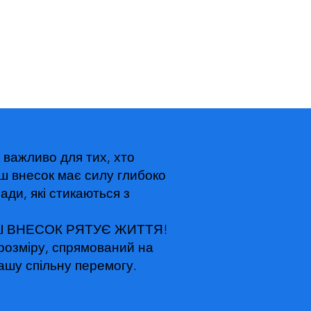
 важливо для тих, хто
аш внесок має силу глибоко
мади, які стикаються з
ВАШ ВНЕСОК РЯТУЄ ЖИТТЯ!
розміру, спрямований на
ашу спільну перемогу.