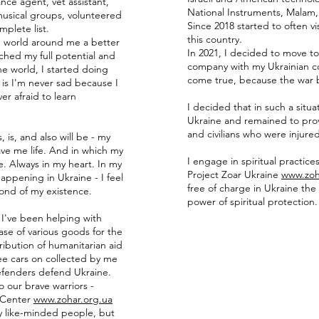
ance agent, vet assistant,
National Instruments, Malam, 
musical groups, volunteered
Since 2018 started to often vis
omplete list.
this country.
he world around me a better
In 2021, I decided to move to
ched my full potential and
company with my Ukrainian c
e world, I started doing
come true, because the war b
is I'm never sad because I
er afraid to learn
I decided that in such a situat
Ukraine and remained to prov
and civilians who were injure
, is, and also will be - my
ve me life. And in which my
I engage in spiritual practic
ne. Always in my heart. In my
Project Zoar Ukraine
www.zoh
appening in Ukraine - I feel
free of charge in Ukraine the
cond of my existence.
power of spiritual protection.
 I've been helping with
ase of various goods for the
ribution of humanitarian aid
e cars on collected by me
efenders defend Ukraine.
o our brave warriors -
l Center
www.zohar.org.ua
ly like-minded people, but