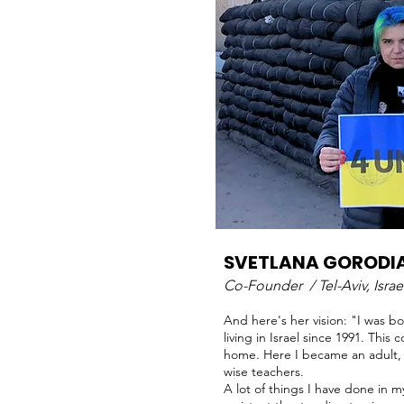
SVETLANA GORODI
Co-Founder /
Tel-Aviv, Israe
And here's her vision: "I was bo
living in Israel since 1991. Thi
home. Here I became an adult, 
wise teachers.
A lot of things I have done in m